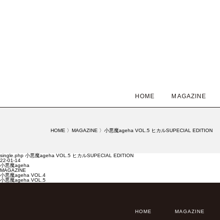
HOME
MAGAZINE
HOME
〉
MAGAZINE
〉
小悪魔ageha VOL.5 ヒカルSUPECIAL EDITION
single.php 小悪魔ageha VOL.5 ヒカルSUPECIAL EDITION
22-01-14
小悪魔ageha
MAGAZINE
小悪魔ageha VOL.4
小悪魔ageha VOL.5
HOME
MAGAZINE